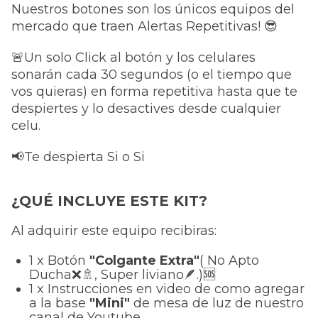
Nuestros botones son los únicos equipos del
mercado que traen Alertas Repetitivas!
😎
🚨
Un solo Click al botón y los celulares
sonarán cada 30 segundos (o el tiempo que
vos quieras) en forma repetitiva hasta que te
despiertes y lo desactives desde cualquier
celu.
📢
Te despierta Si o Si
¿QUÉ INCLUYE ESTE KIT?
Al adquirir este equipo recibiras:
1 x Botón
"Colgante Extra"
( No Apto
Ducha❌🚿, Super liviano🪶
.)🆘
1 x Instrucciones en video de como agregar
a la base
"Mini"
de mesa de luz de nuestro
canal de Youtube