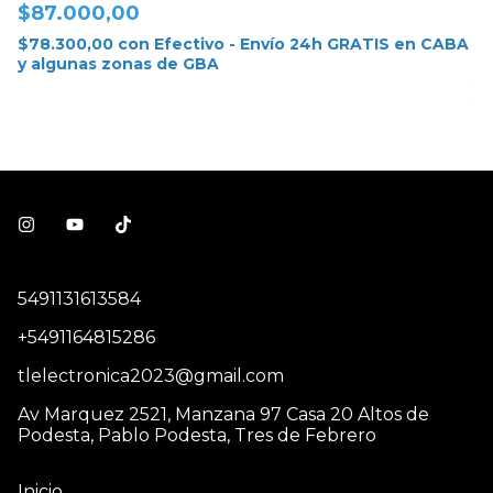
$87.000,00
$
$78.300,00
con
Efectivo - Envío 24h GRATIS en CABA
y algunas zonas de GBA
$
y
5491131613584
+5491164815286
tlelectronica2023@gmail.com
Av Marquez 2521, Manzana 97 Casa 20 Altos de
Podesta, Pablo Podesta, Tres de Febrero
Inicio