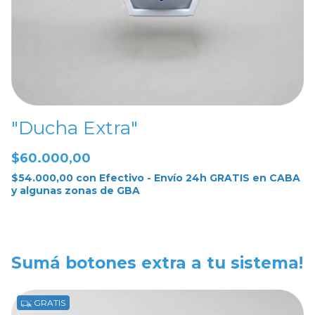
"Ducha Extra"
"
$60.000,00
$
$54.000,00
con
Efectivo - Envío 24h GRATIS en CABA
$
y algunas zonas de GBA
y
Sumá botones extra a tu sistema!
GRATIS