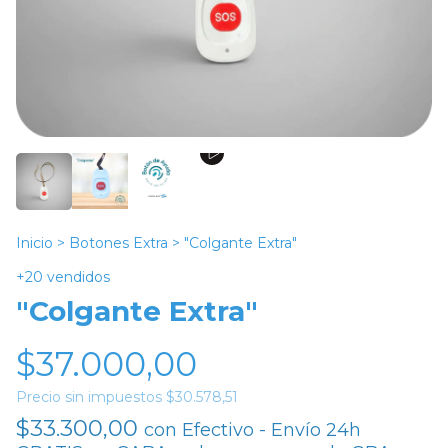
Inicio
>
Botones Extra
>
"Colgante Extra"
+20 vendidos
"Colgante Extra"
$37.000,00
Precio sin impuestos
$30.578,51
$33.300,00
con
Efectivo - Envío 24h