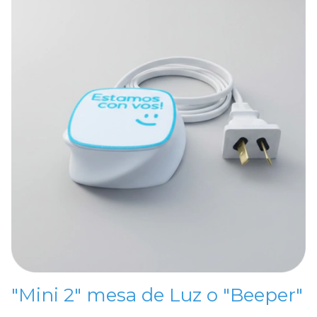
1
"Mini 2" mesa de Luz o "Beeper"
"