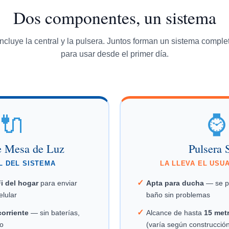
Dos componentes, un sistema
 incluye la central y la pulsera. Juntos forman un sistema complet
para usar desde el primer día.
🔌
⌚
e Mesa de Luz
Pulsera
L DEL SISTEMA
LA LLEVA EL USU
✓
i del hogar
para enviar
Apta para ducha
— se pu
elular
baño sin problemas
✓
corriente
— sin baterías,
Alcance de hasta
15 met
o
(varía según construcción