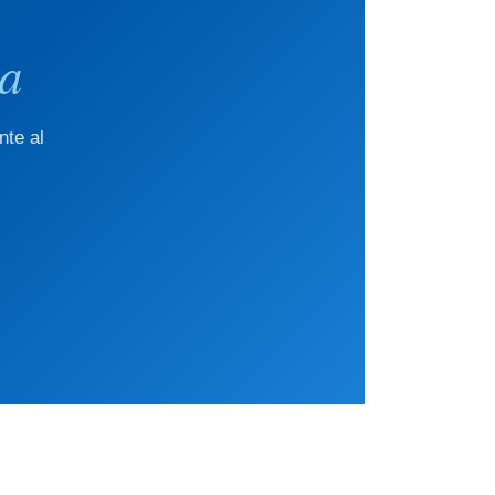
da
nte al
.