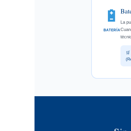
Bate
🔋
La pu
Cuand
BATERÍA
técni
🛒
(R