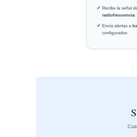
✓
Recibe la señal de
radiofrecuencia
✓
Envía alertas a
ha
configurados
S
Cuan