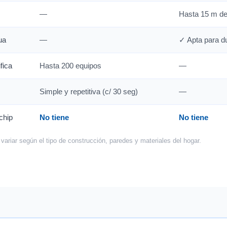
—
Hasta 15 m des
ua
—
✓ Apta para d
fica
Hasta 200 equipos
—
Simple y repetitiva (c/ 30 seg)
—
chip
No tiene
No tiene
 variar según el tipo de construcción, paredes y materiales del hogar.