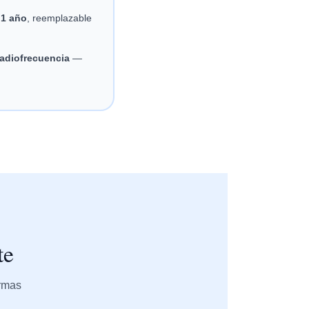
 1 año
, reemplazable
radiofrecuencia
—
te
ormas