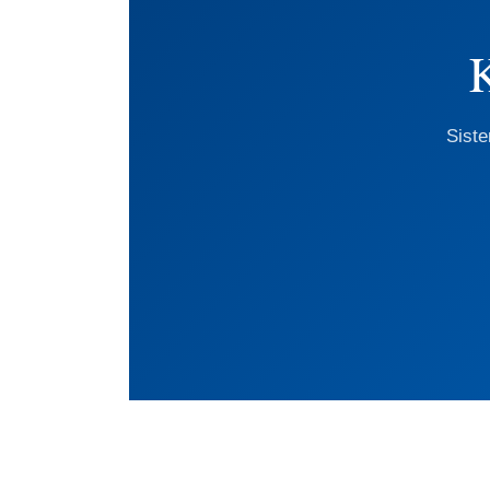
K
Siste