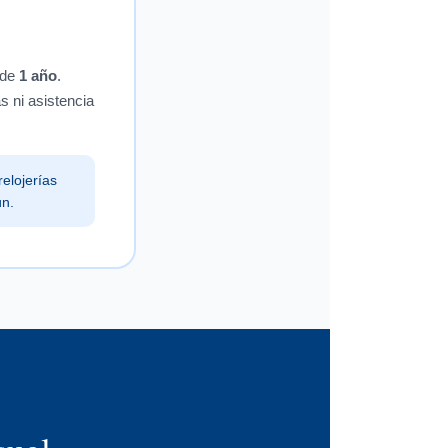
 de
1 año
.
 ni asistencia
elojerías
ún.