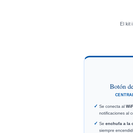
El kit
Botón d
CENTRA
✓
Se conecta al
WiF
notificaciones al c
✓
Se
enchufa a la 
siempre encendid