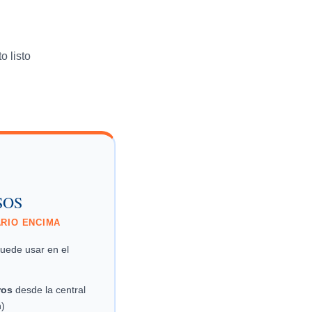
o listo
 SOS
ARIO ENCIMA
ede usar en el
ros
desde la central
)